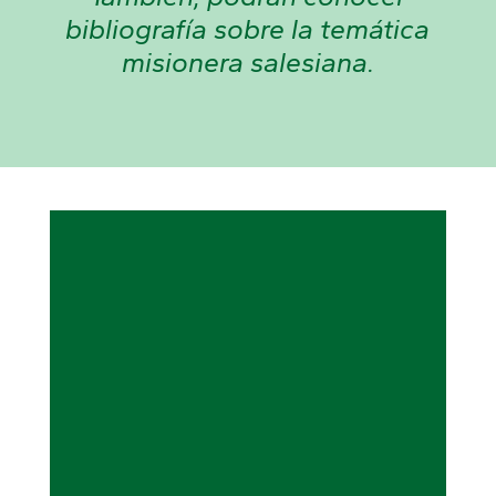
bibliografía sobre la temática
misionera salesiana.