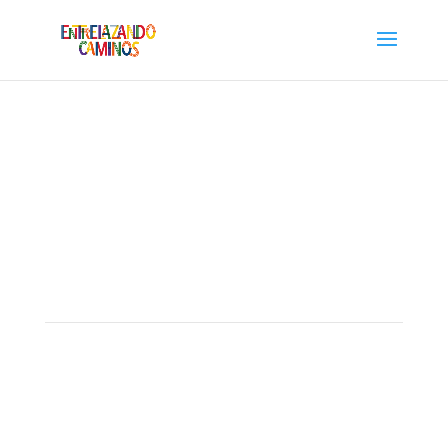
Congreso Misionero
Salesiano Americano
Para un renacer misionero
desde la interculturalidad