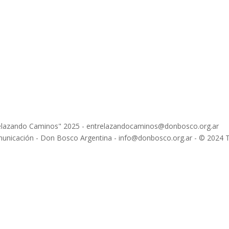
relazando Caminos" 2025 - entrelazandocaminos@donbosco.org.ar
Comunicación - Don Bosco Argentina - info@donbosco.org.ar - © 2024